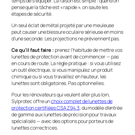
temps de s’équiper. La raison est simple : quand on
pense que la tâche est « rapide », on saute les
étapes de sécurité.
Un seul éclat de métal projeté par une meuleuse
peut causer une blessure oculaire sérieuse en moins
d’une seconde. Les projections ne préviennent pas.
Ce qu’il faut faire :
prenez l’habitude de mettre vos
lunettes de protection
avant
de commencer — pas
en cours de route. La règle pratique : si vous utilisez
un outil électrique, si vous manipulez un produit
chimique ou si vous travaillez en hauteur, les
lunettes sont obligatoires. Pas optionnelles.
Pour les rénovateurs qui veulent aller plus loin,
Sylprotec offre un
choix complet de lunettes de
protection certifiées CSA Z94.3
, du modèle d’entrée
de gamme aux lunettes de précision pour travaux
spécialisés — avec des options pour porteurs de
lunettes correctrices.