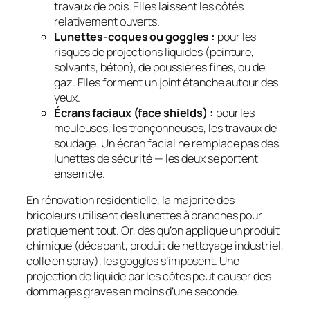
travaux de bois. Elles laissent les côtés
relativement ouverts.
Lunettes-coques ou goggles :
pour les
risques de projections liquides (peinture,
solvants, béton), de poussières fines, ou de
gaz. Elles forment un joint étanche autour des
yeux.
Écrans faciaux (face shields) :
pour les
meuleuses, les tronçonneuses, les travaux de
soudage. Un écran facial
ne remplace pas
des
lunettes de sécurité — les deux se portent
ensemble.
En rénovation résidentielle, la majorité des
bricoleurs utilisent des lunettes à branches pour
pratiquement tout. Or, dès qu’on applique un produit
chimique (décapant, produit de nettoyage industriel,
colle en spray), les goggles s’imposent. Une
projection de liquide par les côtés peut causer des
dommages graves en moins d’une seconde.