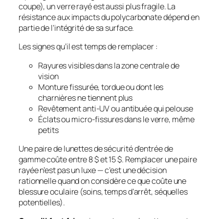
coupe), un verre rayé est aussi
plus fragile
. La
résistance aux impacts du polycarbonate dépend en
partie de l’intégrité de sa surface.
Les signes qu’il est temps de remplacer :
Rayures visibles dans la zone centrale de
vision
Monture fissurée, tordue ou dont les
charnières ne tiennent plus
Revêtement anti-UV ou antibuée qui pelouse
Éclats ou micro-fissures dans le verre, même
petits
Une paire de lunettes de sécurité d’entrée de
gamme coûte entre 8 $ et 15 $. Remplacer une paire
rayée n’est pas un luxe — c’est une décision
rationnelle quand on considère ce que coûte une
blessure oculaire (soins, temps d’arrêt, séquelles
potentielles).