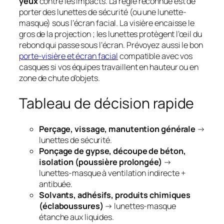
yeux
contre les impacts. La règle reconnue est de
porter des lunettes de sécurité (ou une lunette-
masque)
sous
l’écran facial. La visière encaisse le
gros de la projection ; les lunettes protègent l’œil du
rebond qui passe sous l’écran. Prévoyez aussi le bon
porte-visière et écran facial
compatible avec vos
casques si vos équipes travaillent en hauteur ou en
zone de chute d’objets.
Tableau de décision rapide
Perçage, vissage, manutention générale
→
lunettes de sécurité.
Ponçage de gypse, découpe de béton,
isolation (poussière prolongée)
→
lunettes-masque à ventilation indirecte +
antibuée.
Solvants, adhésifs, produits chimiques
(éclaboussures)
→ lunettes-masque
étanche aux liquides.