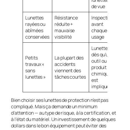
de vue
Lunettes
Résistance
Inspection
rayées ou
réduite +
avant
abîmées
mauvaise
chaque
conservées
visibilité
usage
Lunettes
dès qu’un
Petits
La plupart des
outil ou
travaux «
accidents
produit
sans
viennent des
chimique
lunettes »
tâches courtes
est
impliqué
Bien choisir ses lunettes de protection n’est pas
compliqué. Mais ça demande un minimum
d’attention — au type de risque, à la certification, et
à l’état du matériel. Un investissement de quelques
dollars dans le bon équipement peut éviter des