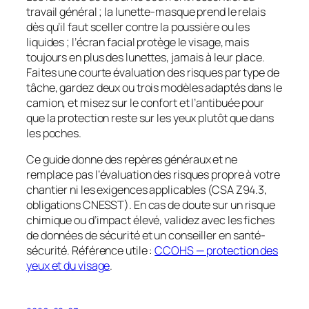
travail général ; la lunette-masque prend le relais
dès qu’il faut sceller contre la poussière ou les
liquides ; l’écran facial protège le visage, mais
toujours
en plus
des lunettes, jamais à leur place.
Faites une courte évaluation des risques par type de
tâche, gardez deux ou trois modèles adaptés dans le
camion, et misez sur le confort et l’antibuée pour
que la protection reste sur les yeux plutôt que dans
les poches.
Ce guide donne des repères généraux et ne
remplace pas l’évaluation des risques propre à votre
chantier ni les exigences applicables (CSA Z94.3,
obligations CNESST). En cas de doute sur un risque
chimique ou d’impact élevé, validez avec les fiches
de données de sécurité et un conseiller en santé-
sécurité. Référence utile :
CCOHS — protection des
yeux et du visage
.