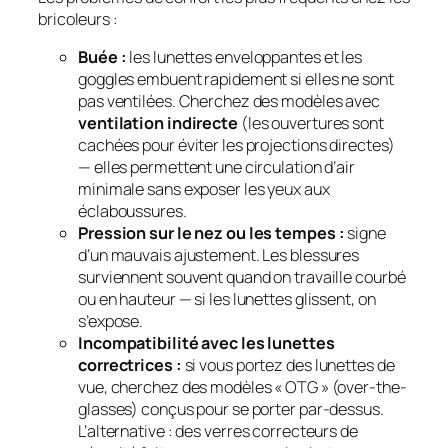
bricoleurs :
Buée :
les lunettes enveloppantes et les
goggles embuent rapidement si elles ne sont
pas ventilées. Cherchez des modèles avec
ventilation indirecte
(les ouvertures sont
cachées pour éviter les projections directes)
— elles permettent une circulation d’air
minimale sans exposer les yeux aux
éclaboussures.
Pression sur le nez ou les tempes :
signe
d’un mauvais ajustement. Les blessures
surviennent souvent quand on travaille courbé
ou en hauteur — si les lunettes glissent, on
s’expose.
Incompatibilité avec les lunettes
correctrices :
si vous portez des lunettes de
vue, cherchez des modèles « OTG » (over-the-
glasses) conçus pour se porter par-dessus.
L’alternative : des verres correcteurs de