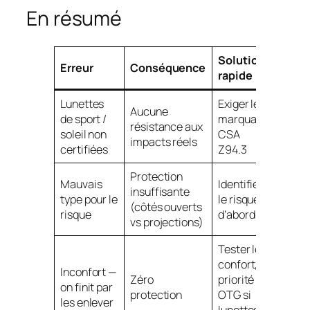
En résumé
Solution
Erreur
Conséquence
rapide
Lunettes
Exiger le
Aucune
de sport /
marquage
résistance aux
soleil non
CSA
impacts réels
certifiées
Z94.3
Protection
Mauvais
Identifier
insuffisante
type pour le
le risque
(côtés ouverts
risque
d’abord
vs projections)
Tester le
confort,
Inconfort —
Zéro
priorité
on finit par
protection
OTG si
les enlever
lunettes