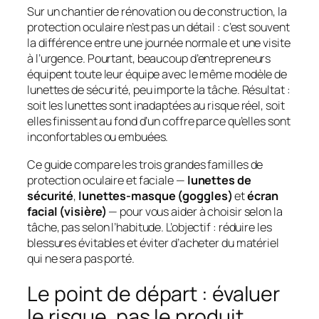
Sur un chantier de rénovation ou de construction, la
protection oculaire n’est pas un détail : c’est souvent
la différence entre une journée normale et une visite
à l’urgence. Pourtant, beaucoup d’entrepreneurs
équipent toute leur équipe avec le même modèle de
lunettes de sécurité, peu importe la tâche. Résultat :
soit les lunettes sont inadaptées au risque réel, soit
elles finissent au fond d’un coffre parce qu’elles sont
inconfortables ou embuées.
Ce guide compare les trois grandes familles de
protection oculaire et faciale —
lunettes de
sécurité
,
lunettes-masque (goggles)
et
écran
facial (visière)
— pour vous aider à choisir selon la
tâche, pas selon l’habitude. L’objectif : réduire les
blessures évitables et éviter d’acheter du matériel
qui ne sera pas porté.
Le point de départ : évaluer
le risque, pas le produit