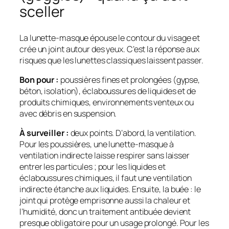
sceller
La lunette-masque épouse le contour du visage et
crée un joint autour des yeux. C’est la réponse aux
risques que les lunettes classiques laissent passer.
Bon pour :
poussières fines et prolongées (gypse,
béton, isolation), éclaboussures de liquides et de
produits chimiques, environnements venteux ou
avec débris en suspension.
À surveiller :
deux points. D’abord, la
ventilation
.
Pour les poussières, une lunette-masque à
ventilation indirecte laisse respirer sans laisser
entrer les particules ; pour les liquides et
éclaboussures chimiques, il faut une ventilation
indirecte étanche aux liquides. Ensuite, la
buée
: le
joint qui protège emprisonne aussi la chaleur et
l’humidité, donc un traitement antibuée devient
presque obligatoire pour un usage prolongé. Pour les