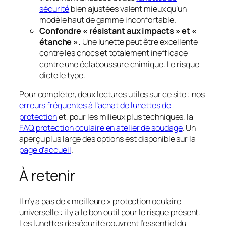
sécurité
bien ajustées valent mieux qu’un
modèle haut de gamme inconfortable.
Confondre « résistant aux impacts » et «
étanche ».
Une lunette peut être excellente
contre les chocs et totalement inefficace
contre une éclaboussure chimique. Le risque
dicte le type.
Pour compléter, deux lectures utiles sur ce site : nos
erreurs fréquentes à l’achat de lunettes de
protection
et, pour les milieux plus techniques, la
FAQ protection oculaire en atelier de soudage
. Un
aperçu plus large des options est disponible sur la
page d’accueil
.
À retenir
Il n’y a pas de « meilleure » protection oculaire
universelle : il y a le bon outil pour le risque présent.
Les lunettes de sécurité couvrent l’essentiel du