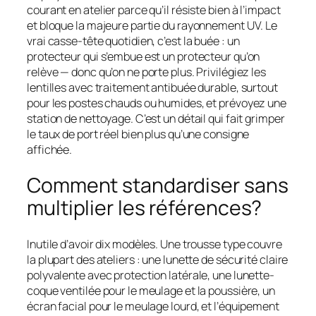
courant en atelier parce qu’il résiste bien à l’impact
et bloque la majeure partie du rayonnement UV. Le
vrai casse-tête quotidien, c’est la buée : un
protecteur qui s’embue est un protecteur qu’on
relève — donc qu’on ne porte plus. Privilégiez les
lentilles avec traitement antibuée durable, surtout
pour les postes chauds ou humides, et prévoyez une
station de nettoyage. C’est un détail qui fait grimper
le taux de port réel bien plus qu’une consigne
affichée.
Comment standardiser sans
multiplier les références?
Inutile d’avoir dix modèles. Une trousse type couvre
la plupart des ateliers : une lunette de sécurité claire
polyvalente avec protection latérale, une lunette-
coque ventilée pour le meulage et la poussière, un
écran facial pour le meulage lourd, et l’équipement