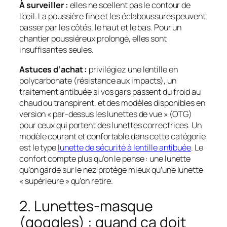
À surveiller :
elles ne scellent pas le contour de
l’œil. La poussière fine et les éclaboussures peuvent
passer par les côtés, le haut et le bas. Pour un
chantier poussiéreux prolongé, elles sont
insuffisantes seules.
Astuces d’achat :
privilégiez une lentille en
polycarbonate (résistance aux impacts), un
traitement
antibuée
si vos gars passent du froid au
chaud ou transpirent, et des modèles disponibles en
version « par-dessus les lunettes de vue » (OTG)
pour ceux qui portent des lunettes correctrices. Un
modèle courant et confortable dans cette catégorie
est le type
lunette de sécurité à lentille antibuée
. Le
confort compte plus qu’on le pense : une lunette
qu’on garde sur le nez protège mieux qu’une lunette
« supérieure » qu’on retire.
2. Lunettes-masque
(goggles) : quand ça doit