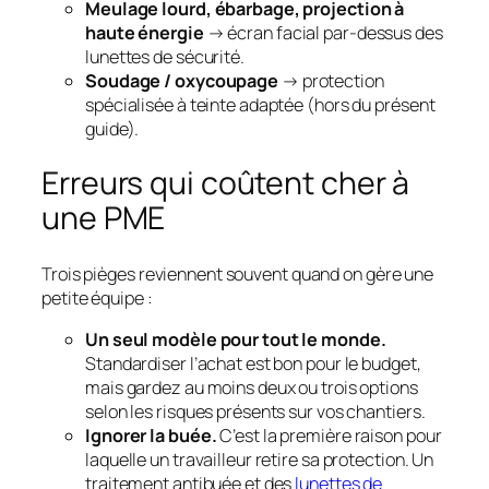
Meulage lourd, ébarbage, projection à
haute énergie
→ écran facial
par-dessus
des
lunettes de sécurité.
Soudage / oxycoupage
→ protection
spécialisée à teinte adaptée (hors du présent
guide).
Erreurs qui coûtent cher à
une PME
Trois pièges reviennent souvent quand on gère une
petite équipe :
Un seul modèle pour tout le monde.
Standardiser l’achat est bon pour le budget,
mais gardez au moins deux ou trois options
selon les risques présents sur vos chantiers.
Ignorer la buée.
C’est la première raison pour
laquelle un travailleur retire sa protection. Un
traitement antibuée et des
lunettes de