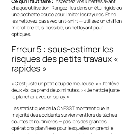
Ce qu’il faut faire :
inspectez vos lunettes avant
chaque utilisation. Rangez-les dans un étui rigide ou
une pochette douce pour limiter les rayures. Et ne
les nettoyez pas avec un t-shirt — utilisez un chiffon
microfibre et, si possible, un nettoyant pour
optiques.
Erreur 5 : sous-estimer les
risques des petits travaux «
rapides »
« C’est juste un petit coup de meuleuse. » « J’enlève
deux vis, ça prend deux minutes. » « Je nettoie juste
le plancher avec un spray. »
Les statistiques de la CNESST montrent que la
majorité des accidents surviennent lors de tâches
courtes et routinières — pas lors des grandes
opérations planifiées pour lesquelles on prend le